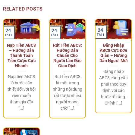
RELATED POSTS
24
24
24
Th11
Th11
Th11
Nạp Tiền ABC8
Rút Tiền ABC8:
Đăng Nhập
– Hướng Dẫn
Hướng Dẫn
ABC8 Cực Đơn
Thanh Toán
Chuẩn Cho
Giản – Hướng
Tiền Cược Cực
Người Lần Đầu
Dẫn Người Mới
Nhanh
Giao Dịch
Đăng nhập
Nạp tiền ABC8
Rút tiền ABC8
ABC8 cũng cần
là bước cần
là một trong
phải theo quy
thiết đối với hội
những nội dung
định với các
viên muốn
rất được nhiều
bước rõ ràng.
tham gia đặt
người mong
Chính [...]
[...]
chờ [...]