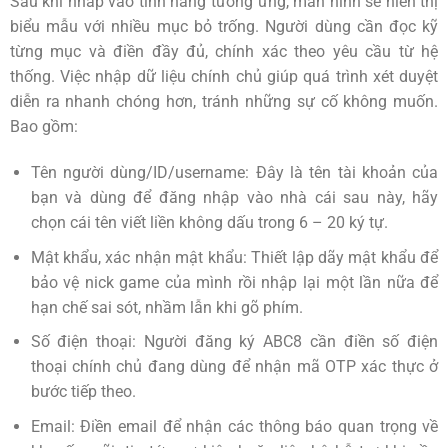
Sau khi nhấp vào tính năng tương ứng, màn hình sẽ hiển thị
biểu mẫu với nhiều mục bỏ trống. Người dùng cần đọc kỹ
từng mục và điền đầy đủ, chính xác theo yêu cầu từ hệ
thống. Việc nhập dữ liệu chính chủ giúp quá trình xét duyệt
diễn ra nhanh chóng hơn, tránh những sự cố không muốn.
Bao gồm:
Tên người dùng/ID/username: Đây là tên tài khoản của
bạn và dùng để đăng nhập vào nhà cái sau này, hãy
chọn cái tên viết liền không dấu trong 6 – 20 ký tự.
Mật khẩu, xác nhận mật khẩu: Thiết lập dãy mật khẩu để
bảo vệ nick game của mình rồi nhập lại một lần nữa để
hạn chế sai sót, nhầm lẫn khi gõ phím.
Số điện thoại: Người đăng ký ABC8 cần điền số điện
thoại chính chủ đang dùng để nhận mã OTP xác thực ở
bước tiếp theo.
Email: Điền email để nhận các thông báo quan trọng về