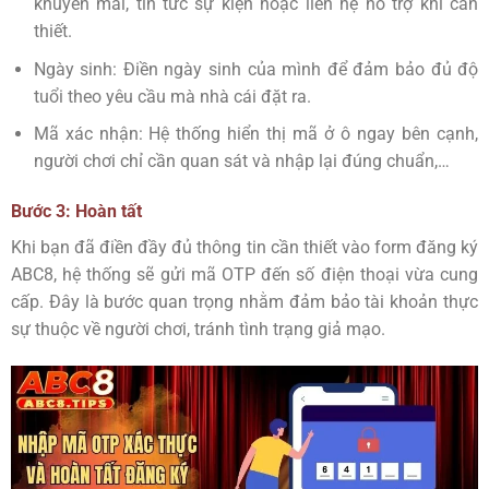
khuyến mãi, tin tức sự kiện hoặc liên hệ hỗ trợ khi cần
thiết.
Ngày sinh: Điền ngày sinh của mình để đảm bảo đủ độ
tuổi theo yêu cầu mà nhà cái đặt ra.
Mã xác nhận: Hệ thống hiển thị mã ở ô ngay bên cạnh,
người chơi chỉ cần quan sát và nhập lại đúng chuẩn,…
Bước 3: Hoàn tất
Khi bạn đã điền đầy đủ thông tin cần thiết vào form đăng ký
ABC8, hệ thống sẽ gửi mã OTP đến số điện thoại vừa cung
cấp. Đây là bước quan trọng nhằm đảm bảo tài khoản thực
sự thuộc về người chơi, tránh tình trạng giả mạo.