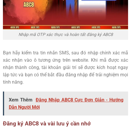
Nhập mã OTP xác thực và hoàn tất đăng ký ABC8
Bạn hãy kiểm tra tin nhắn SMS, sau đó nhập chính xác mã
xác nhận vào ô tương ứng trên website. Khi mã được xác
nhận thành công, tài khoản giải trí sẽ được kích hoạt ngay
lập tức và bạn có thể bắt đầu đăng nhập để trải nghiệm mọi
tính năng.
Xem Thêm
Đăng Nhập ABC8 Cực Đơn Giản - Hướng
Dẫn Người Mới
Đăng ký ABC8 và vài lưu ý cần nhớ