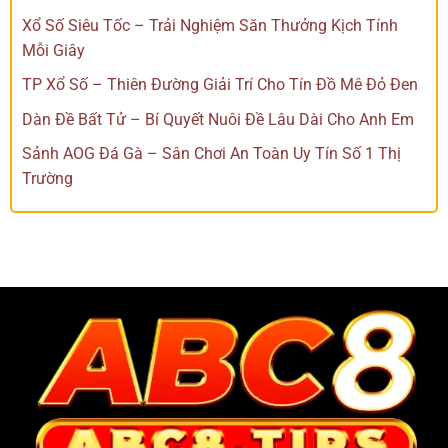
Xổ Số Siêu Tốc – Trải Nghiệm Săn Thưởng Kịch Tính
Mỗi Giây
TP Xổ Số – Thiên Đường Giải Trí Cho Tín Đồ Mê Đỏ Đen
Dàn Đề Bất Tử – Bí Quyết Nuôi Đề Lâu Dài Cho Anh Em
Sảnh AOG Đá Gà – Sân Chơi An Toàn Uy Tín Số 1 Thị
Trường