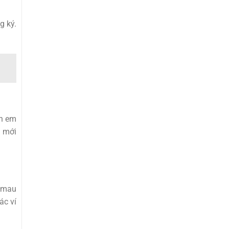
g ký.
nh em
a mới
ộ mau
ác ví