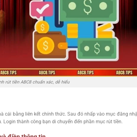
nh rút tiền ABC8 chuẩn xác, dễ hiểu
hà cái bằng liên kết chính thức. Sau đó nhấp vào mục đăng nh
u. Login thành công bạn di chuyển đến phần mục rút tiền.
và điền thông tin