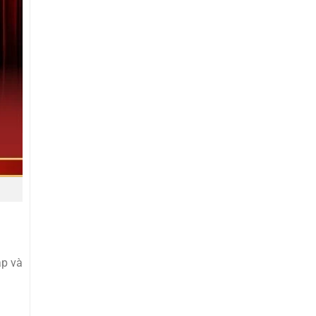
ập và