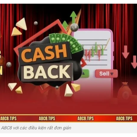
n ABC8 với các điều kiện rất đơn giản