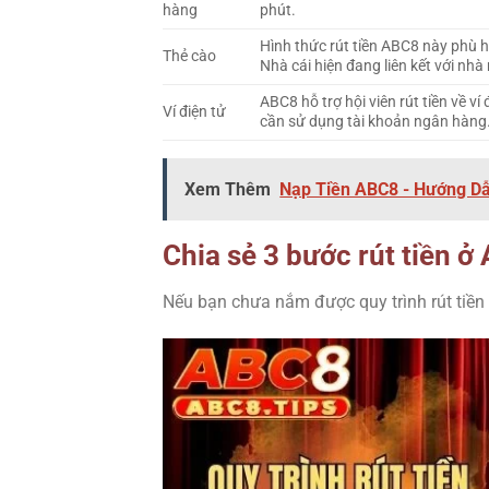
hàng
phút.
Hình thức rút tiền ABC8 này phù
Thẻ cào
Nhà cái hiện đang liên kết với nh
ABC8 hỗ trợ hội viên rút tiền về v
Ví điện tử
cần sử dụng tài khoản ngân hàng
Xem Thêm
Nạp Tiền ABC8 - Hướng D
Chia sẻ 3 bước rút tiền ở
Nếu bạn chưa nắm được quy trình rút tiền