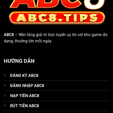
ABC8
– Nền tảng giải trí trực tuyến uy tín với kho game đa
dạng, thưởng lớn mỗi ngày
HƯỚNG DẪN
ĐĂNG KÝ ABC8
ĐĂNG NHẬP ABC8
NẠP TIỀN ABC8
RÚT TIỀN ABC8