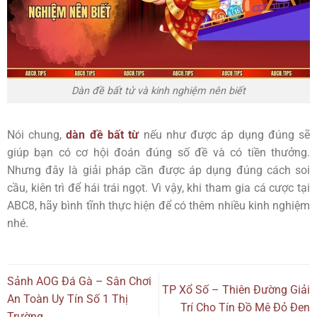
Dàn đề bất tử và kinh nghiệm nên biết
Nói chung,
dàn đề bất từ
nếu như được áp dụng đúng sẽ
giúp bạn có cơ hội đoán đúng số đề và có tiền thưởng.
Nhưng đây là giải pháp cần được áp dụng đúng cách soi
cầu, kiên trì để hái trái ngọt. Vì vậy, khi tham gia cá cược tại
ABC8, hãy bình tĩnh thực hiện để có thêm nhiều kinh nghiệm
nhé.
Sảnh AOG Đá Gà – Sân Chơi
TP Xổ Số – Thiên Đường Giải
An Toàn Uy Tín Số 1 Thị
Trí Cho Tín Đồ Mê Đỏ Đen
Trường