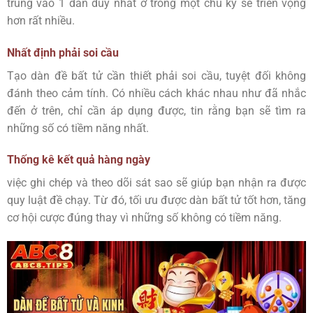
trung vào 1 dàn duy nhất ở trong một chu kỳ sẽ triển vọng
hơn rất nhiều.
Nhất định phải soi cầu
Tạo dàn đề bất tử cần thiết phải soi cầu, tuyệt đối không
đánh theo cảm tính. Có nhiều cách khác nhau như đã nhắc
đến ở trên, chỉ cần áp dụng được, tin rằng bạn sẽ tìm ra
những số có tiềm năng nhất.
Thống kê kết quả hàng ngày
việc ghi chép và theo dõi sát sao sẽ giúp bạn nhận ra được
quy luật đề chạy. Từ đó, tối ưu được dàn bất tử tốt hơn, tăng
cơ hội cược đúng thay vì những số không có tiềm năng.