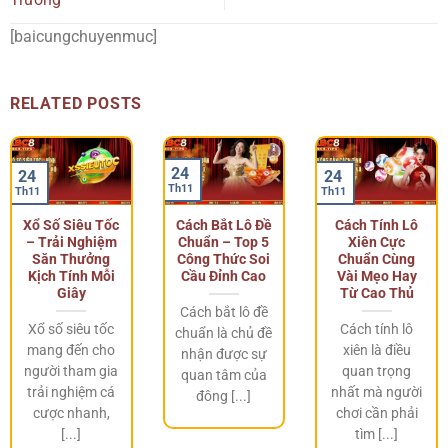
[baicungchuyenmuc]
RELATED POSTS
24
24
24
Th11
Th11
Th11
Xổ Số Siêu Tốc
Cách Bắt Lô Đề
Cách Tính Lô
– Trải Nghiệm
Chuẩn – Top 5
Xiên Cực
Săn Thưởng
Công Thức Soi
Chuẩn Cùng
Kịch Tính Mỗi
Cầu Đỉnh Cao
Vài Mẹo Hay
Giây
Từ Cao Thủ
Cách bắt lô đề
Xổ số siêu tốc
Cách tính lô
chuẩn là chủ đề
mang đến cho
xiên là điều
nhận được sự
người tham gia
quan trọng
quan tâm của
trải nghiệm cá
nhất mà người
đông [...]
cược nhanh,
chơi cần phải
[...]
tìm [...]