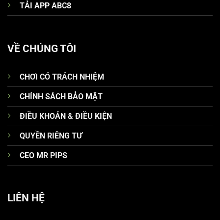
TẢI APP ABC8
VỀ CHÚNG TÔI
CHƠI CÓ TRÁCH NHIỆM
CHÍNH SÁCH BẢO MẬT
ĐIỀU KHOẢN & ĐIỀU KIỆN
QUYỀN RIÊNG TƯ
CEO MR PIPS
LIÊN HỆ