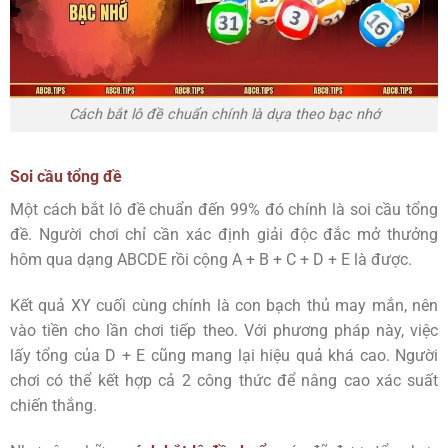
Cách bắt lô đề chuẩn chính là dựa theo bạc nhớ
Soi cầu tổng đề
Một cách bắt lô đề chuẩn đến 99% đó chính là soi cầu tổng
đề. Người chơi chỉ cần xác định giải độc đắc mở thưởng
hôm qua dạng ABCDE rồi cộng A + B + C + D + E là được.
Kết quả XY cuối cùng chính là con bạch thủ may mắn, nên
vào tiền cho lần chơi tiếp theo. Với phương pháp này, việc
lấy tổng của D + E cũng mang lại hiệu quả khá cao. Người
chơi có thể kết hợp cả 2 công thức để nâng cao xác suất
chiến thắng.