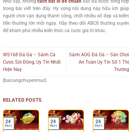
Như vậy, những
cách bắt lô đề chuẩn
xác đã được tổng hợp
trong bài viết trên đây. Hy vọng nội dung này hữu ích giúp
người chơi vận dụng thành công, chốt nhiều số đẹp và kiếm
tiền thưởng lớn mỗi ngày. Hãy theo dõi ABC8 thường xuyên
để khám phá nhiều kiến thức cá cược giá trị khác.
WS168 Đá Gà – Sảnh Cá
Sảnh AOG Đá Gà – Sân Chơi
Cược Sôi Động, Uy Tín Nhất
An Toàn Uy Tín Số 1 Thị
Hiện Nay
Trường
[baicungchuyenmuc]
RELATED POSTS
24
24
24
Th11
Th11
Th11