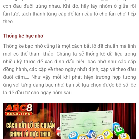
con đầu đuôi trùng nhau. Khi đó, hãy lấy nhóm ở giữa rồi
lần lượt tách thành từng cặp để làm cầu lô cho lần chơi tiếp
theo.
Thống kê bạc nhớ
Thống kê bạc nhớ cũng là một cách bắt lô đề chuẩn mà lính
mới có thể tham khảo. Chúng ta sẽ thống kê dữ liệu trong
nhiều kỳ trước để xác định dấu hiệu bạc nhớ như các cặp
đồng hành, các cặp về theo ngày nhất định, cặp về theo đầu
đuôi câm,… Như vậy mỗi khi phát hiện trường hợp tương
ứng với từng dạng bạc nhớ, bạn sẽ lựa chọn được bộ số lộc
lá để đầu tư cho ngày hôm sau.