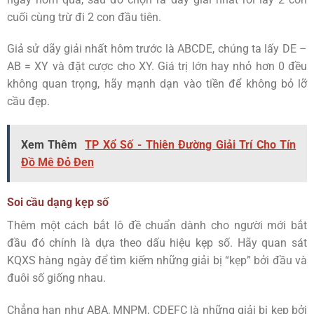
cuối cùng trừ đi 2 con đầu tiên.
Giả sử dãy giải nhất hôm trước là ABCDE, chúng ta lấy DE –
AB = XY và đặt cược cho XY. Giá trị lớn hay nhỏ hơn 0 đều
không quan trọng, hãy mạnh dạn vào tiền để không bỏ lỡ
cầu đẹp.
Xem Thêm
TP Xổ Số - Thiên Đường Giải Trí Cho Tín
Đồ Mê Đỏ Đen
Soi cầu dạng kẹp số
Thêm một cách bắt lô đề chuẩn dành cho người mới bắt
đầu đó chính là dựa theo dấu hiệu kẹp số. Hãy quan sát
KQXS hàng ngày để tìm kiếm những giải bị “kẹp” bởi đầu và
đuôi số giống nhau.
Chẳng hạn như ABA, MNPM, CDEFC là những giải bị kẹp bởi