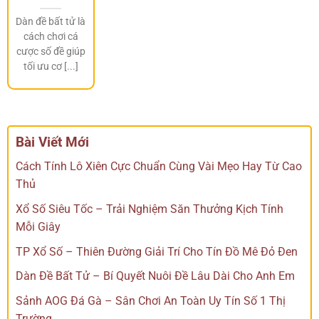
Dàn đề bất tử là
cách chơi cá
cược số đề giúp
tối ưu cơ [...]
Bài Viết Mới
Cách Tính Lô Xiên Cực Chuẩn Cùng Vài Mẹo Hay Từ Cao
Thủ
Xổ Số Siêu Tốc – Trải Nghiệm Săn Thưởng Kịch Tính
Mỗi Giây
TP Xổ Số – Thiên Đường Giải Trí Cho Tín Đồ Mê Đỏ Đen
Dàn Đề Bất Tử – Bí Quyết Nuôi Đề Lâu Dài Cho Anh Em
Sảnh AOG Đá Gà – Sân Chơi An Toàn Uy Tín Số 1 Thị
Trường