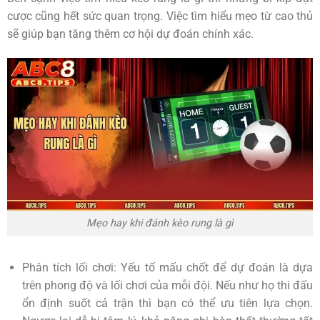
cược cũng hết sức quan trọng. Việc tìm hiểu mẹo từ cao thủ
sẽ giúp bạn tăng thêm cơ hội dự đoán chính xác.
Mẹo hay khi đánh kèo rung là gì
Phân tích lối chơi: Yếu tố mấu chốt để dự đoán là dựa
trên phong độ và lối chơi của mỗi đội. Nếu như họ thi đấu
ổn định suốt cả trận thì bạn có thể ưu tiên lựa chọn.