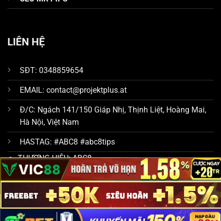
LIÊN HỆ
SĐT: 0348859654
EMAIL:
contact@projektplus.at
Đ/C: Ngách 141/150 Giáp Nhị, Thịnh Liệt, Hoàng Mai,
Hà Nội, Việt Nam
HASTAG: #ABC8 #abc8tips
THƯƠNG HIỆU: ABC8
Copyright 2026 ©
Bản Quyền Thuộc Về projektplus.at