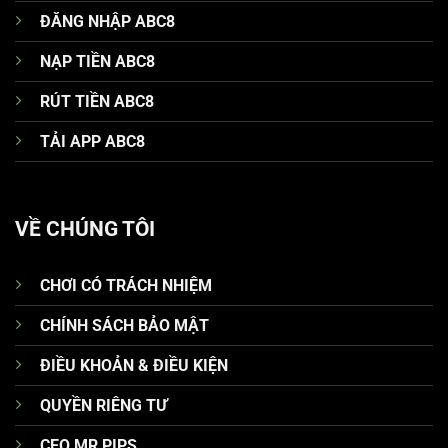
ĐĂNG NHẬP ABC8
NẠP TIỀN ABC8
RÚT TIỀN ABC8
TẢI APP ABC8
VỀ CHÚNG TÔI
CHƠI CÓ TRÁCH NHIỆM
CHÍNH SÁCH BẢO MẬT
ĐIỀU KHOẢN & ĐIỀU KIỆN
QUYỀN RIÊNG TƯ
CEO MR PIPS