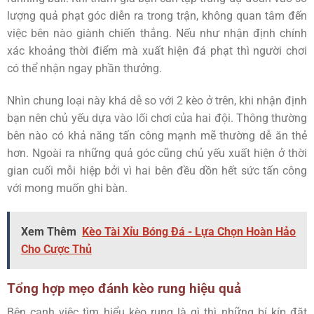
lượng quả phạt góc diễn ra trong trận, không quan tâm đến
việc bên nào giành chiến thắng. Nếu như nhận định chính
xác khoảng thời điểm mà xuất hiện đá phạt thì người chơi
có thể nhận ngay phần thưởng.
Nhìn chung loại này khá dễ so với 2 kèo ở trên, khi nhận định
bạn nên chủ yếu dựa vào lối chơi của hai đội. Thông thường
bên nào có khả năng tấn công mạnh mẽ thường dễ ăn thẻ
hơn. Ngoài ra những quả góc cũng chủ yếu xuất hiện ở thời
gian cuối mỗi hiệp bởi vì hai bên đều dồn hết sức tấn công
với mong muốn ghi bàn.
Xem Thêm
Kèo Tài Xỉu Bóng Đá - Lựa Chọn Hoàn Hảo
Cho Cược Thủ
Tổng hợp mẹo đánh kèo rung hiệu quả
Bên cạnh việc tìm hiểu kèo rung là gì thì những bí kíp đặt