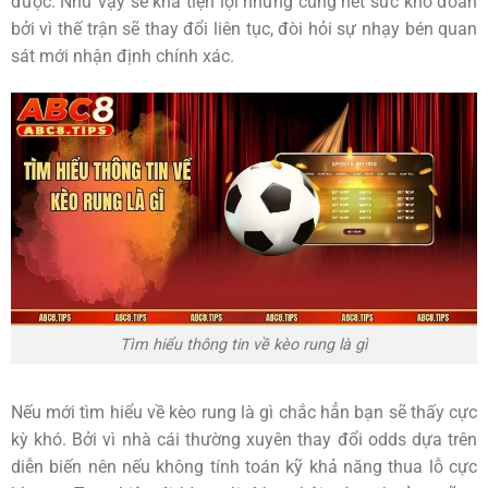
được. Như vậy sẽ khá tiện lợi nhưng cũng hết sức khó đoán
bởi vì thế trận sẽ thay đổi liên tục, đòi hỏi sự nhạy bén quan
sát mới nhận định chính xác.
Tìm hiểu thông tin về kèo rung là gì
Nếu mới tìm hiểu về kèo rung là gì chắc hẳn bạn sẽ thấy cực
kỳ khó. Bởi vì nhà cái thường xuyên thay đổi odds dựa trên
diễn biến nên nếu không tính toán kỹ khả năng thua lỗ cực