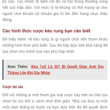
kỳ cao. Tuy nhiên đi kèm với đó cơ hội trúng thưởng cũng
hết sức hấp dẫn. Với mức tỷ lệ khủng có thể mang lại cho
người chơi khoản lợi nhuận giá trị lên đến hàng chục triệu
đồng.
Các hình thức cược kèo rung bạn cần biết
Để hiểu thêm về kèo rung là gì người chơi nên tham khảo
những hình thức phổ biến. Sau đó hãy dựa trên khả năng để
lựa chọn cho mình loại nào phù hợp nhất.
Xem Thêm
Kèo 1x2 Là Gì? Bí Quyết Giúp Anh Em
Thắng Lớn Khi Gia Nhập
Cược tài xỉu
Đối với những ai mới tham gia loại cược này nên ưu tiên lựa
chọn tài xỉu bởi vì cách chơi đơn giản. Nhà cái đưa ra một
mốc bàn thắng từ trước và bạn dựa trên đó để quyết định