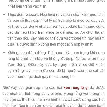
Ngược lại dễ bị tâm lý, khả năng ghi bàn thất thường tốt
nhất nên tránh vào tiền.
Theo dõi livescore: Nếu hiểu rõ về bản chất kèo rung là gì
thì bạn sẽ thấy cập nhật tỷ số trực tiếp là mẹo soi cầu cực
kỳ hiệu quả. Bởi vì nhà cái liên tục update bàn thắng cũng
các dữ liệu khác trên website để giúp người chơi thuận
tiện theo dõi. Vậy nên có thể dựa vào thông tin này nhằm
đưa ra quyết định xuống tiền một cách hợp lý nhất.
Không theo đám đông: Điểm cực kỳ quan trọng khi cược
rung là phải tỉnh táo và không được phép lựa chọn theo
đám đông. Điều này cực kỳ nguy hiểm vì có thể khiến
bạn trắng tay. Hơn nữa còn dễ bị người của nhà cái cài
vào nhằm mục đích gây nhiễu thông tin.
Như vậy các giải đáp cho câu hỏi
kèo rung là gì
đã được
cập nhật chi tiết trong bài viết trên. Mong rằng với thông tin
này bạn có thể hiểu thêm về hình thức cá cược đang cực hot
hiện nay. Nếu muốn tìm địa chỉ giải trí uy tín đừng quên bấm